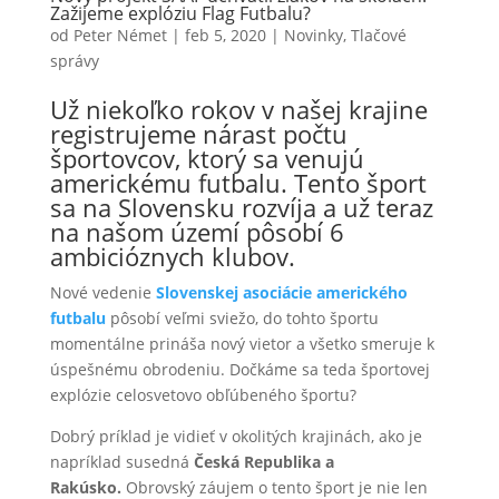
Zažijeme explóziu Flag Futbalu?
od
Peter Német
|
feb 5, 2020
|
Novinky
,
Tlačové
správy
Už niekoľko rokov v našej krajine
registrujeme nárast počtu
športovcov, ktorý sa venujú
americkému futbalu. Tento šport
sa na Slovensku rozvíja a už teraz
na našom území pôsobí 6
ambicióznych klubov.
Nové vedenie
Slovenskej asociácie amerického
futbalu
pôsobí veľmi sviežo, do tohto športu
momentálne prináša nový vietor a všetko smeruje k
úspešnému obrodeniu. Dočkáme sa teda športovej
explózie celosvetovo obľúbeného športu?
Dobrý príklad je vidieť v okolitých krajinách, ako je
napríklad susedná
Česká Republika a
Rakúsko.
Obrovský záujem o tento šport je nie len