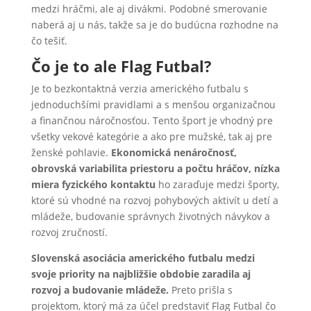
medzi hráčmi, ale aj divákmi. Podobné smerovanie
naberá aj u nás, takže sa je do budúcna rozhodne na
čo tešiť.
Čo je to ale Flag Futbal?
Je to bezkontaktná verzia amerického futbalu s
jednoduchšími pravidlami a s menšou organizačnou
a finančnou náročnosťou. Tento šport je vhodný pre
všetky vekové kategórie a ako pre mužské, tak aj pre
ženské pohlavie.
Ekonomická nenáročnosť,
obrovská variabilita priestoru a počtu hráčov, nízka
miera fyzického kontaktu
ho zaraďuje medzi športy,
ktoré sú vhodné na rozvoj pohybových aktivít u detí a
mládeže, budovanie správnych životných návykov a
rozvoj zručností.
Slovenská asociácia amerického futbalu medzi
svoje priority na najbližšie obdobie zaradila aj
rozvoj a budovanie mládeže.
Preto prišla s
projektom, ktorý má za účel predstaviť Flag Futbal čo