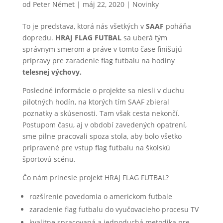
od
Peter Német
|
máj 22, 2020
|
Novinky
To je predstava, ktorá nás všetkých v
SAAF
poháňa
dopredu.
HRAJ FLAG FUTBAL
sa uberá tým
správnym smerom a práve v tomto čase finišujú
prípravy pre zaradenie flag futbalu na hodiny
telesnej výchovy.
Posledné informácie o projekte sa niesli v duchu
pilotných hodín, na ktorých tím SAAF zbieral
poznatky a skúsenosti. Tam však cesta nekončí.
Postupom času, aj v období zavedených opatrení,
sme pilne pracovali spoza stola, aby bolo všetko
pripravené pre vstup flag futbalu na školskú
športovú scénu.
Čo nám prinesie projekt HRAJ FLAG FUTBAL?
rozšírenie povedomia o americkom futbale
zaradenie flag futbalu do vyučovacieho procesu TV
kvalitne spracovaná a jednoduchá metodika pre