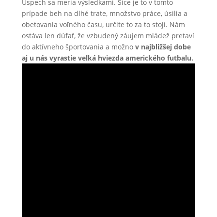
Úspech sa meria výsledkami. Síce je to v tomto
prípade beh na dlhé trate, množstvo práce, úsilia a
obetovania voľného času, určite to za to stojí. Nám
ostáva len dúfať, že vzbudený záujem mládež pretaví
do aktívneho športovania a možno
v najbližšej dobe
aj u nás vyrastie veľká hviezda amerického futbalu.