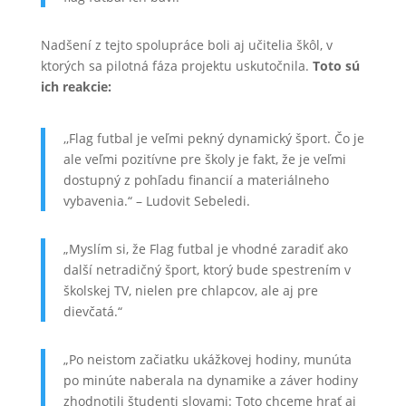
Nadšení z tejto spolupráce boli aj učitelia škôl, v
ktorých sa pilotná fáza projektu uskutočnila.
Toto sú
ich reakcie:
,,Flag futbal je veľmi pekný dynamický šport. Čo je
ale veľmi pozitívne pre školy je fakt, že je veľmi
dostupný z pohľadu financií a materiálneho
vybavenia.“ – Ludovit Sebeledi.
„Myslím si, že Flag futbal je vhodné zaradiť ako
další netradičný šport, ktorý bude spestrením v
školskej TV, nielen pre chlapcov, ale aj pre
dievčatá.“
„Po neistom začiatku ukážkovej hodiny, munúta
po minúte naberala na dynamike a záver hodiny
zhodnotili študenti slovami: Toto chceme hrať aj