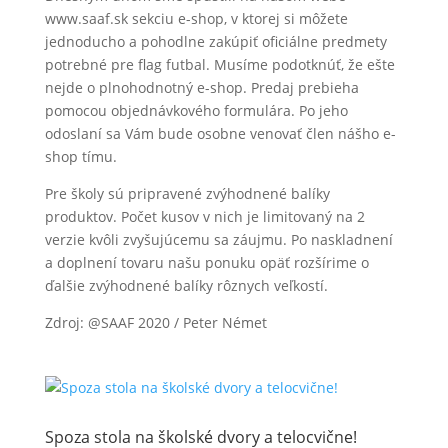
www.saaf.sk sekciu e-shop, v ktorej si môžete
jednoducho a pohodlne zakúpiť oficiálne predmety
potrebné pre flag futbal. Musíme podotknúť, že ešte
nejde o plnohodnotný e-shop. Predaj prebieha
pomocou objednávkového formulára. Po jeho
odoslaní sa Vám bude osobne venovať člen nášho e-
shop tímu.
Pre školy sú pripravené zvýhodnené balíky
produktov. Počet kusov v nich je limitovaný na 2
verzie kvôli zvyšujúcemu sa záujmu. Po naskladnení
a doplnení tovaru našu ponuku opäť rozšírime o
ďalšie zvýhodnené balíky rôznych veľkostí.
Zdroj: @SAAF 2020 / Peter Német
Spoza stola na školské dvory a telocvične!