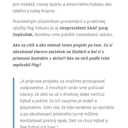
pre mládež, rozvoj športu a amerického futbalu ako
takého v našej krajine.
Pravidelným účastníkom prezentácií a praktickej
výučby flag futbalu je aj
viceprezident SAAF Juraj
Sopkuliak,
ktorému sme položili nasledovnú otázku.
Ako sa cítiš a ako vnímaš tento projekt po tom, čo si
absolvoval viacero zastávok na školách a bol si v
priamom kontakte s deťmi? Ako na nich podľa teba
zapôsobil Flag?
„K príprave projektu sa snažíme pristupovať
zodpovedne. Z mnohých strán sme počúvali
názory, že deti sa už v dnešnej dobe nechcú
hýbať a jediné, čo ich zaujíma je mobil a
playstation. Som rád, že toto tvrdenie sa vyvrátilo
a po absolvovaní pilotného turné môžme
konštatovať presný opak. Deti sa chcú hýbať a
flag futbal ich baví.“