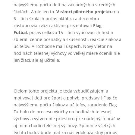
najvyššiemu počtu detí na základných a stredných
školách. A nie len to.
V rámci pilotného projektu
na
6 – tich školách počas októbra a decembra
zástupcovia zväzu aktívne prezentovali
Flag
Futbal,
počas celkovo 15 – tich vyučovacích hodín
zbierali cenné poznatky a skúsenosti, reakcie žiakov a
učiteľov. A rozhodne mali úspech. Nový vietor na
hodinách telesnej výchovy vo veľkej miere ocenili nie
len žiaci, ale aj učitelia.
Cieľom tohto projektu je teda vzbudiť záujem a
motivovať deti pre šport a pohyb, predstaviť Flag čo
najvyššiemu počtu žiakov a učiteľov, zaradenie Flag
Futbalu do procesu výučby na hodinách telesnej
výchovy a vytvorenie priestoru pre nádejných hráčov
aj mimo hodín telesnej výchovy. Splnenie všetkých
týchto bodov bude mať za následok ozajstný prínos