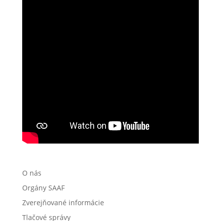
O nás
Orgány SAAF
Zverejňované informácie
Tlačové správy