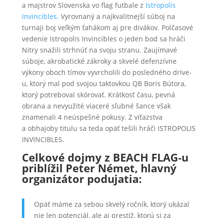
a majstrov Slovenska vo flag futbale z
Istropolis
Invincibles.
Vyrovnaný a najkvalitnejší súboj na
turnaji boj veľkým ťahákom aj pre divákov. Polčasové
vedenie Istropolis Invincibles o jeden bod sa hráči
Nitry snažili strhnúť na svoju stranu. Zaujímavé
súboje, akrobatické zákroky a skvelé defenzívne
výkony oboch tímov vyvrcholili do posledného drive-
u, ktorý mal pod svojou taktovkou QB Boris Bútora,
ktorý potreboval skórovať. Krátkosť času, pevná
obrana a nevyužité viaceré sľubné šance však
znamenali 4 neúspešné pokusy. Z víťazstva
a obhajoby titulu sa teda opäť tešili hráči ISTROPOLIS
INVINCIBLES.
Celkové dojmy z BEACH FLAG-u
priblížil Peter Német, hlavný
organizátor podujatia:
Opäť máme za sebou skvelý ročník, ktorý ukázal
nie len potenciál, ale aj prestíž, ktorú si za