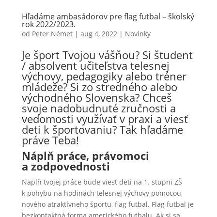
Hľadáme ambasádorov pre flag futbal – školský
rok 2022/2023.
od
Peter Német
|
aug 4, 2022
|
Novinky
Je šport Tvojou vášňou? Si študent
/ absolvent učiteľstva telesnej
výchovy, pedagogiky alebo tréner
mládeže? Si zo stredného alebo
východného Slovenska? Chceš
svoje nadobudnuté zručnosti a
vedomosti využívať v praxi a viesť
deti k športovaniu? Tak hľadáme
práve Teba!
Náplň práce, právomoci
a zodpovednosti
Naplň tvojej práce bude viesť deti na 1. stupni ZŠ
k pohybu na hodinách telesnej výchovy pomocou
nového atraktívneho športu, flag futbal. Flag futbal je
bezkontaktná forma amerického futbalu. Ak si sa