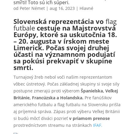
smrti! Toto sú ich súperi.
od
Peter Német
|
aug 16, 2023
|
Hlavné
Slovenská reprezentácia vo
flag
futbale
cestuje na Majstrovstvá
Európy, ktoré sa uskutočnia 18.
– 20. augusta v írskom meste
Limerick. Počas svojej druhej
účasti na významnom podujatí
sa pokúsi prekvapiť v skupine
smrti.
Turnajový žreb nebol voči našim reprezentantom
vôbec ústretový. Počas základnej skupiny si svoje sily
postupne zmerajú proti výberom
Španielska, Veľkej
Británie, Francúzska a Holandska.
Pre fanúšikov
amerického futbalu a flag futbalu na Slovensku prišla
aj príjemná správa. Zápas proti výberu Veľkej Británii
si budú môcť diváci pozrieť
v priamom prenose
prostredníctvom streamu na stránkach
IFAF.