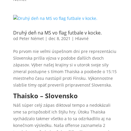
Druhý deň na MS vo flag futbale v kocke.
od
Peter Német
|
dec 8, 2021
|
Hlavné
Po prvom nie veľmi úspešnom dni pre reprezentáciu
Slovenska prišla výzva v podobe ďalších dvoch
zápasov. Výber našej krajiny si v utorok svoje sily
zmeral postupne s tímom Thaiska a poobede o 15:15
miestneho času nastúpil proti Fínsku. Výkonnostne
slabšie tímy opäť preverili pripravenosť Slovenska.
Thaisko – Slovensko
Náš súper celý zápas diktoval tempo a nedokázali
sme sa prispôsobiť ich štýlu hry. Útoku Thaiska
vychádzalo takmer všetko a to sa odzrkadlilo aj na
konečnom výsledku. Naša offense zaznamela 2