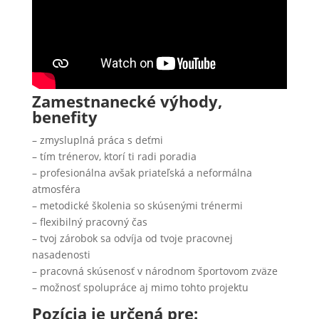
Zamestnanecké výhody,
benefity
– zmysluplná práca s deťmi
– tím trénerov, ktorí ti radi poradia
– profesionálna avšak priateľská a neformálna
atmosféra
– metodické školenia so skúsenými trénermi
– flexibilný pracovný čas
– tvoj zárobok sa odvíja od tvoje pracovnej
nasadenosti
– pracovná skúsenosť v národnom športovom zväze
– možnosť spolupráce aj mimo tohto projektu
Pozícia je určená pre: