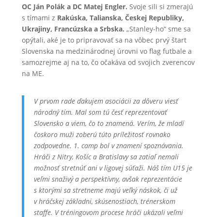
OC Ján Polák a DC Matej Engler.
Svoje sili si zmerajú
s tímami z
Rakúska, Talianska, Českej Republiky,
Ukrajiny, Francúzska a Srbska.
„Stanley-ho“ sme sa
opýtali, aké je to pripravovať sa na vôbec prvý štart
Slovenska na medzinárodnej úrovni vo flag futbale a
samozrejme aj na to, čo očakáva od svojich zverencov
na ME.
V prvom rade ďakujem asociácii za dôveru viesť
národný tím. Mal som tú česť reprezentovať
Slovensko a viem, čo to znamená. Verím, že mladí
čoskoro muži zoberú túto príležitosť rovnako
zodpovedne. 1. camp bol v znamení spoznávania.
Hráči z Nitry, Košíc a Bratislavy sa zatiaľ nemali
možnosť stretnúť ani v ligovej súťaži. Náš tím U15 je
veľmi snaživý a perspektívny, avšak reprezentácie
s ktorými sa stretneme majú veľký náskok, či už
v hráčskej základni, skúsenostiach, trénerskom
staffe. V tréningovom procese hráči ukázali veľmi