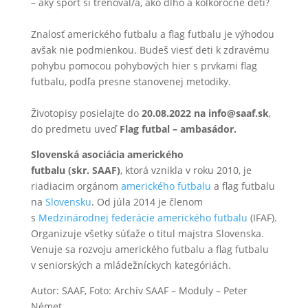
– aký šport si trénoval/a, ako dlho a koľkoročné deti?
Znalosť amerického futbalu a flag futbalu je výhodou
avšak nie podmienkou. Budeš viesť deti k zdravému
pohybu pomocou pohybových hier s prvkami flag
futbalu, podľa presne stanovenej metodiky.
Životopisy posielajte do
20.08.2022 na info@saaf.sk
,
do predmetu uveď
Flag futbal – ambasádor.
Slovenská asociácia amerického
futbalu (skr. SAAF)
, ktorá vznikla v roku 2010, je
riadiacim orgánom
amerického futbalu
a flag futbalu
na
Slovensku
. Od júla 2014 je členom
s
Medzinárodnej federácie amerického futbalu
(IFAF).
Organizuje všetky súťaže o titul majstra Slovenska.
Venuje sa rozvoju amerického futbalu a flag futbalu
v seniorských a mládežníckych kategóriách.
Autor: SAAF, Foto: Archív SAAF – Moduly – Peter
Német