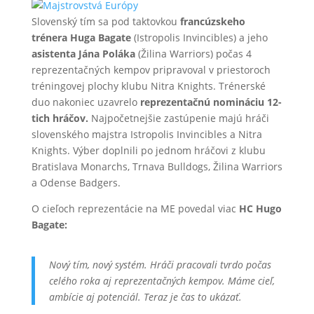
Slovenský tím sa pod taktovkou
francúzskeho
trénera Huga Bagate
(Istropolis Invincibles) a jeho
asistenta Jána Poláka
(Žilina Warriors) počas 4
reprezentačných kempov pripravoval v priestoroch
tréningovej plochy klubu Nitra Knights. Trénerské
duo nakoniec uzavrelo
reprezentačnú nomináciu 12-
tich hráčov.
Najpočetnejšie zastúpenie majú hráči
slovenského majstra Istropolis Invincibles a Nitra
Knights. Výber doplnili po jednom hráčovi z klubu
Bratislava Monarchs, Trnava Bulldogs, Žilina Warriors
a Odense Badgers.
O cieľoch reprezentácie na ME povedal viac
HC Hugo
Bagate:
Nový tím, nový systém. Hráči pracovali tvrdo počas
celého roka aj reprezentačných kempov. Máme cieľ,
ambície aj potenciál. Teraz je čas to ukázať.