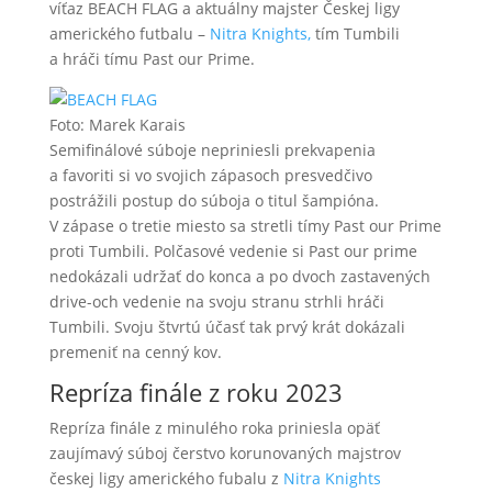
víťaz BEACH FLAG a aktuálny majster Českej ligy
amerického futbalu –
Nitra Knights,
tím Tumbili
a hráči tímu Past our Prime.
Foto: Marek Karais
Semifinálové súboje nepriniesli prekvapenia
a favoriti si vo svojich zápasoch presvedčivo
postrážili postup do súboja o titul šampióna.
V zápase o tretie miesto sa stretli tímy Past our Prime
proti Tumbili. Polčasové vedenie si Past our prime
nedokázali udržať do konca a po dvoch zastavených
drive-och vedenie na svoju stranu strhli hráči
Tumbili. Svoju štvrtú účasť tak prvý krát dokázali
premeniť na cenný kov.
Repríza finále z roku 2023
Repríza finále z minulého roka priniesla opäť
zaujímavý súboj čerstvo korunovaných majstrov
českej ligy amerického fubalu z
Nitra Knights