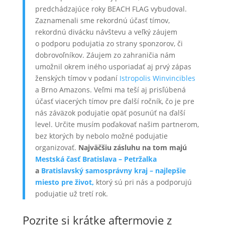
predchádzajúce roky BEACH FLAG vybudoval.
Zaznamenali sme rekordnú účasť tímov,
rekordnú divácku návštevu a veľký záujem
o podporu podujatia zo strany sponzorov, či
dobrovoľníkov. Záujem zo zahraničia nám
umožnil okrem iného usporiadať aj prvý zápas
ženských tímov v podaní
Istropolis Winvincibles
a Brno Amazons. Veľmi ma teší aj prisľúbená
účasť viacerých tímov pre ďalší ročník, čo je pre
nás záväzok podujatie opäť posunúť na ďalší
level. Určite musím poďakovať našim partnerom,
bez ktorých by nebolo možné podujatie
organizovať.
Najväčšiu zásluhu na tom majú
Mestská časť Bratislava – Petržalka
a
Bratislavský samosprávny kraj – najlepšie
miesto pre život,
ktorý sú pri nás a podporujú
podujatie už tretí rok.
Pozrite si krátke aftermovie z