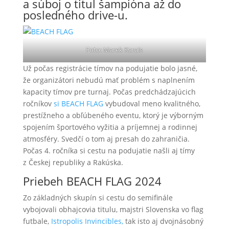
a súboj o titul šampióna až do
posledného drive-u.
Foto: Marek Karais
Už počas registrácie tímov na podujatie bolo jasné,
že organizátori nebudú mať problém s naplnením
kapacity tímov pre turnaj. Počas predchádzajúcich
ročníkov
si BEACH FLAG
vybudoval meno kvalitného,
prestížneho a obľúbeného eventu, ktorý je výborným
spojením športového vyžitia a príjemnej a rodinnej
atmosféry. Svedčí o tom aj presah do zahraničia.
Počas 4. ročníka si cestu na podujatie našli aj tímy
z Českej republiky a Rakúska.
Priebeh BEACH FLAG 2024
Zo základných skupín si cestu do semifinále
vybojovali obhajcovia titulu, majstri Slovenska vo flag
futbale,
Istropolis Invincibles,
tak isto aj dvojnásobný