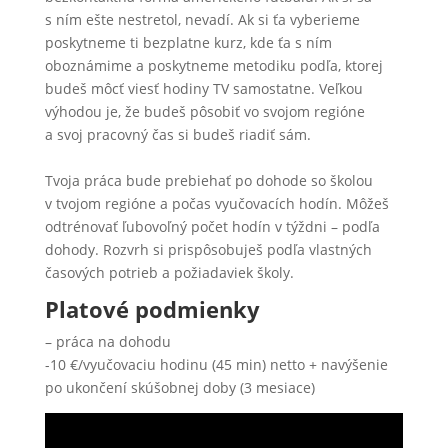
s ním ešte nestretol, nevadí. Ak si ťa vyberieme
poskytneme ti bezplatne kurz, kde ťa s ním
oboznámime a poskytneme metodiku podľa, ktorej
budeš môcť viesť hodiny TV samostatne. Veľkou
výhodou je, že budeš pôsobiť vo svojom regióne
a svoj pracovný čas si budeš riadiť sám.
Tvoja práca bude prebiehať po dohode so školou
v tvojom regióne a počas vyučovacích hodín. Môžeš
odtrénovať ľubovoľný počet hodín v týždni – podľa
dohody. Rozvrh si prispôsobuješ podľa vlastných
časových potrieb a požiadaviek školy.
Platové podmienky
– práca na dohodu
-10 €/vyučovaciu hodinu (45 min) netto + navýšenie
po ukončení skúšobnej doby (3 mesiace)