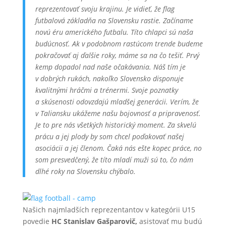
reprezentovať svoju krajinu. Je vidieť, že flag
futbalová základňa na Slovensku rastie. Začíname
novú éru amerického futbalu. Títo chlapci sú naša
budúcnosť. Ak v podobnom rastúcom trende budeme
pokračovať aj ďalšie roky, máme sa na čo tešiť. Prvý
kemp dopadol nad naše očakávania. Náš tím je
v dobrých rukách, nakoľko Slovensko disponuje
kvalitnými hráčmi a trénermi. Svoje poznatky
a skúsenosti odovzdajú mladšej generácii. Verím, že
v Taliansku ukážeme našu bojovnosť a pripravenosť.
Je to pre nás všetkých historický moment. Za skvelú
prácu a jej plody by som chcel poďakovať našej
asociácii a jej členom. Čaká nás ešte kopec práce, no
som presvedčený, že títo mladí muži sú to, čo nám
dlhé roky na Slovensku chýbalo.
Našich najmladších reprezentantov v kategórii U15
povedie
HC Stanislav Gašparovič,
asistovať mu budú