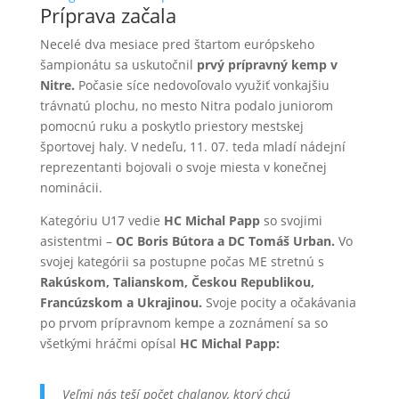
Príprava začala
Necelé dva mesiace pred štartom európskeho
šampionátu sa uskutočnil
prvý prípravný kemp v
Nitre.
Počasie síce nedovoľovalo využiť vonkajšiu
trávnatú plochu, no mesto Nitra podalo juniorom
pomocnú ruku a poskytlo priestory mestskej
športovej haly. V nedeľu, 11. 07. teda mladí nádejní
reprezentanti bojovali o svoje miesta v konečnej
nominácii.
Kategóriu U17 vedie
HC Michal Papp
so svojimi
asistentmi –
OC Boris Bútora a DC Tomáš Urban.
Vo
svojej kategórii sa postupne počas ME stretnú s
Rakúskom, Talianskom, Českou Republikou,
Francúzskom a Ukrajinou.
Svoje pocity a očakávania
po prvom prípravnom kempe a zoznámení sa so
všetkými hráčmi opísal
HC Michal Papp:
Veľmi nás teší počet chalanov, ktorý chcú