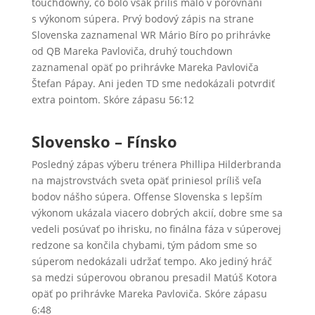
touchdowny, čo bolo však príliš málo v porovnaní
s výkonom súpera. Prvý bodový zápis na strane
Slovenska zaznamenal WR Mário Bíro po prihrávke
od QB Mareka Pavloviča, druhý touchdown
zaznamenal opäť po prihrávke Mareka Pavloviča
Štefan Pápay. Ani jeden TD sme nedokázali potvrdiť
extra pointom. Skóre zápasu 56:12
Slovensko – Fínsko
Posledný zápas výberu trénera Phillipa Hilderbranda
na majstrovstvách sveta opäť priniesol príliš veľa
bodov nášho súpera. Offense Slovenska s lepším
výkonom ukázala viacero dobrých akcií, dobre sme sa
vedeli posúvať po ihrisku, no finálna fáza v súperovej
redzone sa končila chybami, tým pádom sme so
súperom nedokázali udržať tempo. Ako jediný hráč
sa medzi súperovou obranou presadil Matúš Kotora
opäť po prihrávke Mareka Pavloviča. Skóre zápasu
6:48