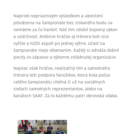
Napriek nepriaznivým výsledkom a ukončení
pôsobenia na šampionáte bez získaného bodu sa
nemáme za čo hanbiť. Náš tím zdobil bojovný výkon
a súdržnosť. Ambície hráčov aj trénera boli síce
vyššie a túžili aspoň po jednej výhre, účasť na
šampionáte nieje sklamaním. Každý si odnáša dobré
pocity zo zápasov a výborne zvládnutej organizácie.
Najviac však hráčov, realizačný tím a samotného
trénera teší podpora fanúšikov, ktorá bola počas
celého šampionátu citeľná či už na sociálnych
sieťach samotných reprezentantov, alebo na
kanáloch SAAF. Za to každému patrí obrovská vďaka.