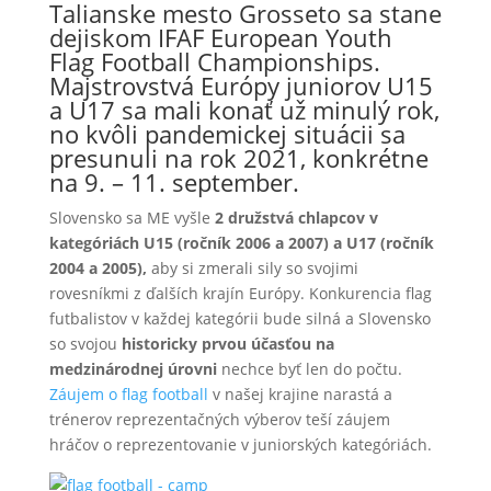
Talianske mesto Grosseto sa stane
dejiskom
IFAF
European Youth
Flag Football Championships.
Majstrovstvá Európy juniorov U15
a U17 sa mali konať už minulý rok,
no kvôli pandemickej situácii sa
presunuli na rok 2021, konkrétne
na 9. – 11. september.
Slovensko sa ME vyšle
2 družstvá chlapcov v
kategóriách U15 (ročník 2006 a 2007) a U17 (ročník
2004 a 2005),
aby si zmerali sily so svojimi
rovesníkmi z ďalších krajín Európy. Konkurencia flag
futbalistov v každej kategórii bude silná a Slovensko
so svojou
historicky prvou účasťou na
medzinárodnej úrovni
nechce byť len do počtu.
Záujem o flag football
v našej krajine narastá a
trénerov reprezentačných výberov teší záujem
hráčov o reprezentovanie v juniorských kategóriách.