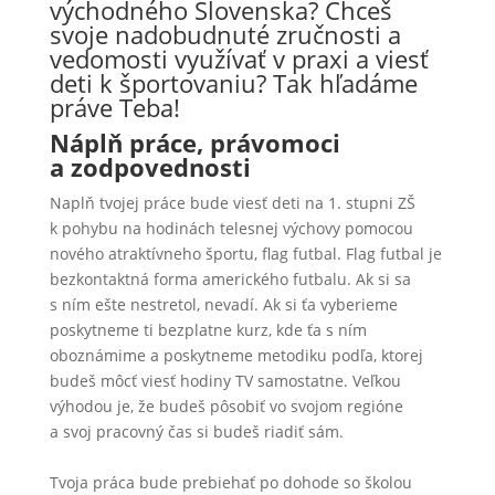
východného Slovenska? Chceš
svoje nadobudnuté zručnosti a
vedomosti využívať v praxi a viesť
deti k športovaniu? Tak hľadáme
práve Teba!
Náplň práce, právomoci
a zodpovednosti
Naplň tvojej práce bude viesť deti na 1. stupni ZŠ
k pohybu na hodinách telesnej výchovy pomocou
nového atraktívneho športu, flag futbal. Flag futbal je
bezkontaktná forma amerického futbalu. Ak si sa
s ním ešte nestretol, nevadí. Ak si ťa vyberieme
poskytneme ti bezplatne kurz, kde ťa s ním
oboznámime a poskytneme metodiku podľa, ktorej
budeš môcť viesť hodiny TV samostatne. Veľkou
výhodou je, že budeš pôsobiť vo svojom regióne
a svoj pracovný čas si budeš riadiť sám.
Tvoja práca bude prebiehať po dohode so školou