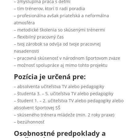
– zmysluplná práca s deťmi
– tím trénerov, ktorí ti radi poradia
– profesionálna avšak priateľská a neformálna
atmosféra
– metodické školenia so skúsenými trénermi
– flexibilný pracovný čas
– tvoj zárobok sa odvíja od tvoje pracovnej
nasadenosti
– pracovná skúsenosť v národnom športovom zväze
– možnosť spolupráce aj mimo tohto projektu
Pozícia je určená pre:
– absolventa učiteľstva TV alebo pedagogiky
– študenta 3. – 5. učiteľstva TV alebo pedagogiky
– študent 1. – 2. učiteľstva TV alebo pedagogiky alebo
absolvent športovej SŠ
– skúseného trénera mládeže (min. 2 roky praxe)
– bezúhonnosť
Osobnostné predpoklady a