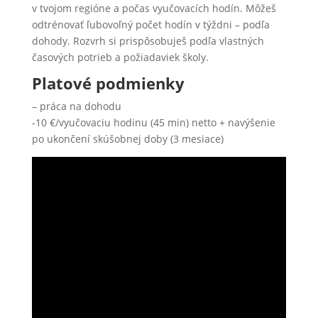
v tvojom regióne a počas vyučovacích hodín. Môžeš
odtrénovať ľubovoľný počet hodín v týždni – podľa
dohody. Rozvrh si prispôsobuješ podľa vlastných
časových potrieb a požiadaviek školy.
Platové podmienky
– práca na dohodu
-10 €/vyučovaciu hodinu (45 min) netto + navýšenie
po ukončení skúšobnej doby (3 mesiace)