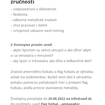
zručnosti
– zodpovednosť a dôslednosť
– flexibilita
– odborné metodické znalosti
– chuť pracovať s deťmi
– schopnosť zábavne viesť tréning
V životopise prosím uveď:
– akým športom sa sám/a venuješ a ako dlho? akým
si sa venoval/a v minulosti?
– aký šport si trénoval/a, ako dlho a koľkoročné deti?
Znalosť amerického futbalu a flag futbalu je výhodou
avšak nie podmienkou. Budeš viesť deti k zdravému
pohybu pomocou pohybových hier s prvkami flag
futbalu, podľa presne stanovenej metodiky.
Životopisy posielajte do
20.08.2022 na info@saaf.sk
,
do predmetu uveď
Flag futbal – ambasádor.