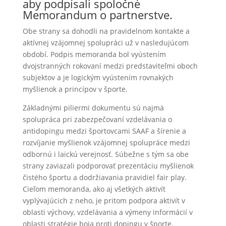
aby podpísali spoločné
Memorandum o partnerstve.
Obe strany sa dohodli na pravidelnom kontakte a
aktívnej vzájomnej spolupráci už v nasledujúcom
období. Podpis memoranda bol vyústením
dvojstranných rokovaní medzi predstaviteľmi oboch
subjektov a je logickým vyústením rovnakých
myšlienok a princípov v športe.
Základnými piliermi dokumentu sú najmä
spolupráca pri zabezpečovaní vzdelávania o
antidopingu medzi športovcami SAAF a šírenie a
rozvíjanie myšlienok vzájomnej spolupráce medzi
odbornú i laickú verejnosť. Súbežne s tým sa obe
strany zaviazali podporovať prezentáciu myšlienok
čistého športu a dodržiavania pravidiel fair play.
Cieľom memoranda, ako aj všetkých aktivít
vyplývajúcich z neho, je pritom podpora aktivít v
oblasti výchovy, vzdelávania a výmeny informácií v
oblasti stratégie boja proti dopingu v športe.