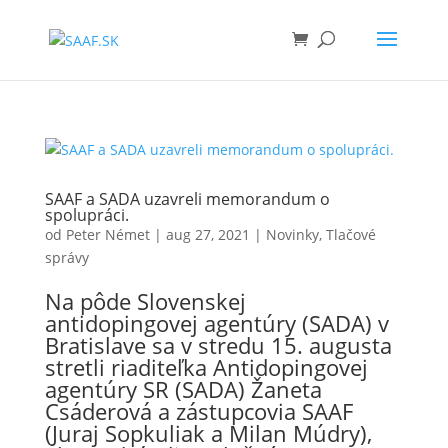
SAAF a SADA uzavreli memorandum o
spolupráci.
od
Peter Német
|
aug 27, 2021
|
Novinky
,
Tlačové
správy
Na pôde Slovenskej
antidopingovej agentúry (SADA) v
Bratislave sa v stredu 15. augusta
stretli riaditeľka Antidopingovej
agentúry SR (SADA) Žaneta
Csáderová a zástupcovia SAAF
(Juraj Sopkuliak a Milan Múdry),