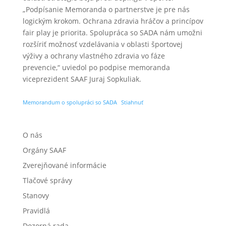
„Podpísanie Memoranda o partnerstve je pre nás
logickým krokom. Ochrana zdravia hráčov a princípov
fair play je priorita. Spolupráca so SADA nám umožni
rozšíriť možnosť vzdelávania v oblasti športovej
výživy a ochrany vlastného zdravia vo fáze
prevencie,“ uviedol po podpise memoranda
viceprezident SAAF Juraj Sopkuliak.
Memorandum o spolupráci so SADA
Stiahnuť
O nás
Orgány SAAF
Zverejňované informácie
Tlačové správy
Stanovy
Pravidlá
Dozorná rada