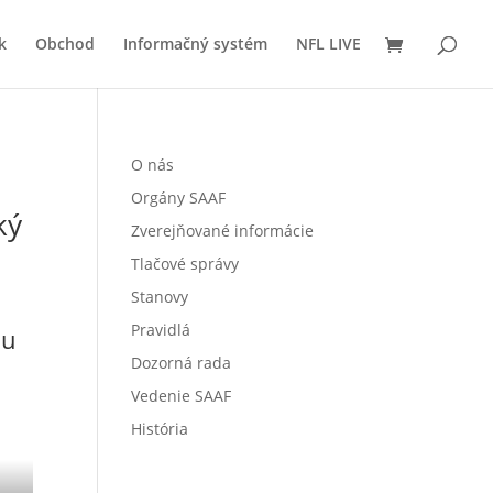
k
Obchod
Informačný systém
NFL LIVE
O nás
Orgány SAAF
ký
Zverejňované informácie
Tlačové správy
Stanovy
Pravidlá
lu
Dozorná rada
Vedenie SAAF
História