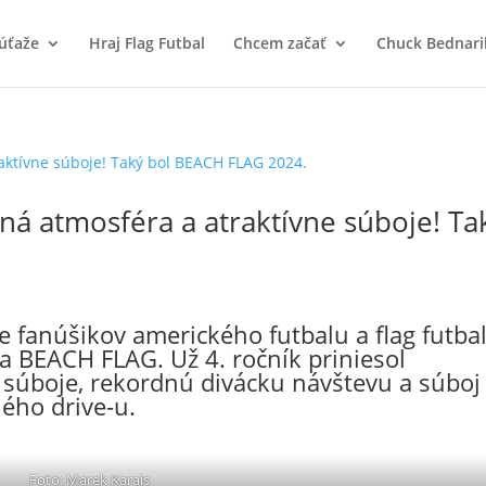
úťaže
Hraj Flag Futbal
Chcem začať
Chuck Bednari
ná atmosféra a atraktívne súboje! Ta
e fanúšikov amerického futbalu a flag futba
a BEACH FLAG. Už 4. ročník priniesol
é súboje, rekordnú divácku návštevu a súboj
ého drive-u.
Foto: Marek Karais