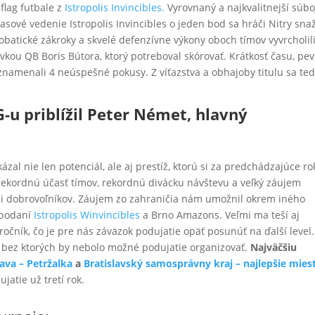
flag futbale z
Istropolis Invincibles.
Vyrovnaný a najkvalitnejší súbo
asové vedenie Istropolis Invincibles o jeden bod sa hráči Nitry snaž
obatické zákroky a skvelé defenzívne výkony oboch tímov vyvrcholil
vkou QB Boris Bútora, ktorý potreboval skórovať. Krátkosť času, pe
znamenali 4 neúspešné pokusy. Z víťazstva a obhajoby titulu sa te
u priblížil Peter Német, hlavný
zal nie len potenciál, ale aj prestíž, ktorú si za predchádzajúce ro
kordnú účasť tímov, rekordnú divácku návštevu a veľký záujem
či dobrovoľníkov. Záujem zo zahraničia nám umožnil okrem iného
 podaní
Istropolis Winvincibles
a Brno Amazons. Veľmi ma teší aj
ročník, čo je pre nás záväzok podujatie opäť posunúť na ďalší level.
bez ktorých by nebolo možné podujatie organizovať.
Najväčšiu
ava – Petržalka
a
Bratislavský samosprávny kraj – najlepšie mies
jatie už tretí rok.