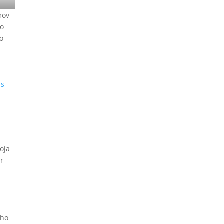
mov
ho
do
is
boja
ur
ého