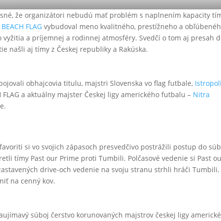
jasné, že organizátori nebudú mať problém s naplnením kapacity tí
i BEACH FLAG
vybudoval meno kvalitného, prestížneho a obľúbené
vyžitia a príjemnej a rodinnej atmosféry. Svedčí o tom aj presah 
ie našli aj tímy z Českej republiky a Rakúska.
jovali obhajcovia titulu, majstri Slovenska vo flag futbale,
Istropol
H FLAG a aktuálny majster Českej ligy amerického futbalu –
Nitra
e.
favoriti si vo svojich zápasoch presvedčivo postrážili postup do sú
retli tímy Past our Prime proti Tumbili. Polčasové vedenie si Past o
astavených drive-och vedenie na svoju stranu strhli hráči Tumbili.
niť na cenný kov.
 zaujímavý súboj čerstvo korunovaných majstrov českej ligy americk