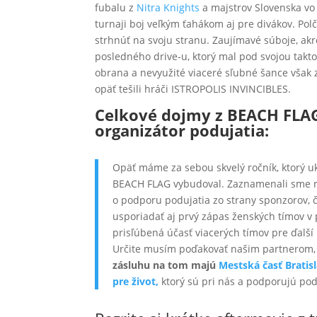
fubalu z
Nitra Knights
a majstrov Slovenska vo 
turnaji boj veľkým ťahákom aj pre divákov. Polč
strhnúť na svoju stranu. Zaujímavé súboje, akr
posledného drive-u, ktorý mal pod svojou takto
obrana a nevyužité viaceré sľubné šance však 
opäť tešili hráči ISTROPOLIS INVINCIBLES.
Celkové dojmy z BEACH FLAG-
organizátor podujatia:
Opäť máme za sebou skvelý ročník, ktorý uká
BEACH FLAG vybudoval. Zaznamenali sme re
o podporu podujatia zo strany sponzorov, 
usporiadať aj prvý zápas ženských tímov v
prisľúbená účasť viacerých tímov pre ďalší 
Určite musím poďakovať našim partnerom, 
zásluhu na tom majú
Mestská časť Bratisl
pre život,
ktorý sú pri nás a podporujú podu