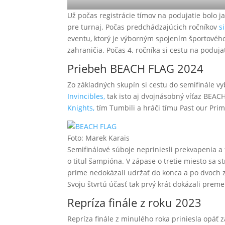
Už počas registrácie tímov na podujatie bolo 
pre turnaj. Počas predchádzajúcich ročníkov
s
eventu, ktorý je výborným spojením športového 
zahraničia. Počas 4. ročníka si cestu na podujat
Priebeh BEACH FLAG 2024
Zo základných skupín si cestu do semifinále vybo
Invincibles,
tak isto aj dvojnásobný víťaz BEAC
Knights,
tím Tumbili a hráči tímu Past our Prim
Foto: Marek Karais
Semifinálové súboje nepriniesli prekvapenia a 
o titul šampióna. V zápase o tretie miesto sa st
prime nedokázali udržať do konca a po dvoch z
Svoju štvrtú účasť tak prvý krát dokázali preme
Repríza finále z roku 2023
Repríza finále z minulého roka priniesla opäť