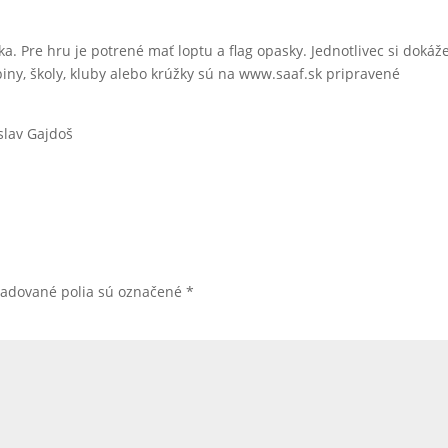
ka. Pre hru je potrené mať loptu a flag opasky. Jednotlivec si dokáž
piny, školy, kluby alebo krúžky sú na www.saaf.sk pripravené
slav Gajdoš
žadované polia sú označené
*