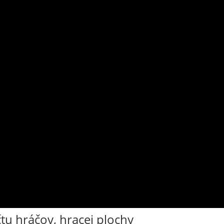
čtu hráčov, hracej plochy