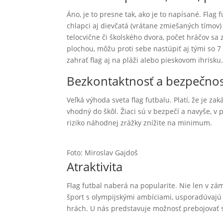
Áno, je to presne tak, ako je to napísané. Flag
chlapci aj dievčatá (vrátane zmiešaných tímov) 
telocvične či školského dvora, počet hráčov sa
plochou, môžu proti sebe nastúpiť aj tými so 7
zahrať flag aj na pláži alebo pieskovom ihrisku
Bezkontaktnosť a bezpečno
Veľká výhoda sveta flag futbalu. Platí, že je z
vhodný do škôl. Žiaci sú v bezpečí a navyše, v p
riziko náhodnej zrážky znížite na minimum.
Foto: Miroslav Gajdoš
Atraktivita
Flag futbal naberá na popularite. Nie len v zám
šport s olympijskými ambíciami, usporadúvajú 
hrách. U nás predstavuje možnosť prebojovať s