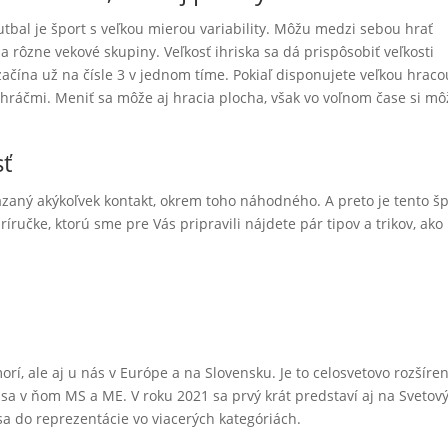
 futbal je šport s veľkou mierou variability. Môžu medzi sebou hrať
a rôzne vekové skupiny. Veľkosť ihriska sa dá prispôsobiť veľkosti
 začína už na čísle 3 v jednom tíme. Pokiaľ disponujete veľkou hraco
 hráčmi. Meniť sa môže aj hracia plocha, však vo voľnom čase si mô
.
sť
akázaný akýkoľvek kontakt, okrem toho náhodného. A preto je tento š
ríručke, ktorú sme pre Vás pripravili nájdete pár tipov a trikov, ako
orí, ale aj u nás v Európe a na Slovensku. Je to celosvetovo rozšíre
sa v ňom MS a ME. V roku 2021 sa prvý krát predstaví aj na Svetov
a do reprezentácie vo viacerých kategóriách.