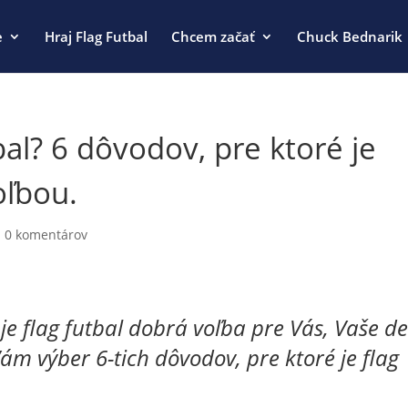
e
Hraj Flag Futbal
Chcem začať
Chuck Bednarik
bal? 6 dôvodov, pre ktoré je
oľbou.
|
0 komentárov
 je flag futbal dobrá voľba pre Vás, Vaše de
ám výber 6-tich dôvodov, pre ktoré je flag