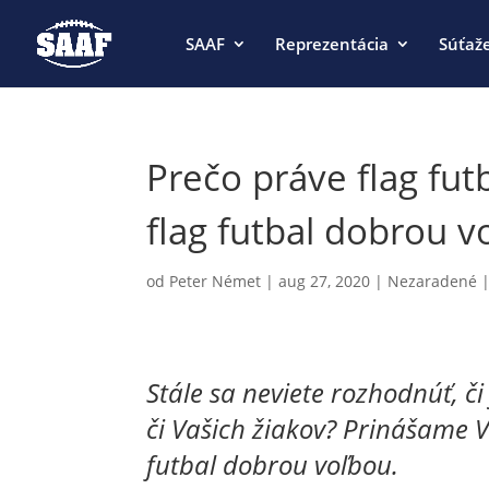
SAAF
Reprezentácia
Súťaž
Prečo práve flag fut
flag futbal dobrou v
od
Peter Német
|
aug 27, 2020
|
Nezaradené
Stále sa neviete rozhodnúť, či
či Vašich žiakov? Prinášame V
futbal dobrou voľbou.