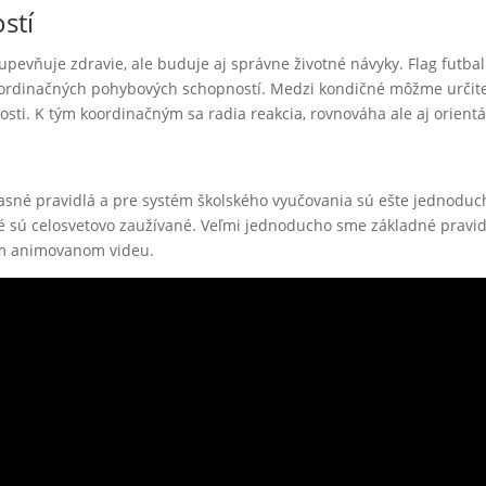
stí
upevňuje zdravie, ale buduje aj správne životné návyky. Flag futbal
oordinačných pohybových schopností. Medzi kondičné môžme určit
ybnosti. K tým koordinačným sa radia reakcia, rovnováha ale aj orientá
jasné pravidlá a pre systém školského vyučovania sú ešte jednoduc
ré sú celosvetovo zaužívané. Veľmi jednoducho sme základné pravid
om animovanom videu.