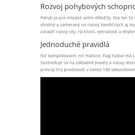
Rozvoj pohybových schopno
Pohyb je pre mládež veľmi dôležitý. Nie len že 
vhodný a zameraný na rozvoj kondičných aj k
zaradiť rozvoj sily, rýchlosti, vytrvalosti a oh
Jednoduché pravidlá
Nič komplikované, nič mätúce. Flag futbal má 
Sústreďuje sa na základné povely a názvy, kto
princíp hry predstavili v tomto 100 sekundov