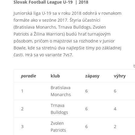
Slovak Football League U-19 | 2018
Juniorská liga U-19 sa v roku 2018 odohrá v rovnakom
formáte ako v sezóne 2017. Štyria účastníci
(Bratislava Monarchs, Trnava Bulldogs, Zvolen
Patriots a Žilina Warriors) budú hrať turnajovým
pôsobom, pričom o majstrovi sa rozhodne v Junior
Bowle, kde sa stretnú dva najlepšie tímy po základnej
časti. Hrá sa vo variante 7vs7.
poradie
klub
zápasy
výhry
Bratislava
1
6
6
Monarchs
Trnava
2
6
4
Bulldogs
Zvolen
3
6
2
Patriots