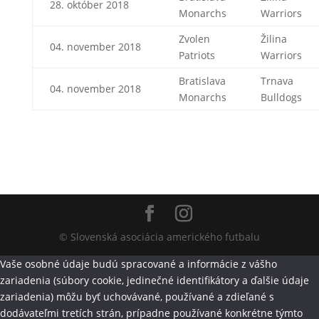
28. október 2018
Monarchs
Warriors
Zvolen
Žilina
04. november 2018
Patriots
Warriors
Bratislava
Trnava
04. november 2018
Monarchs
Bulldogs
© Slovenská asociácia amerického futbalu
Vaše osobné údaje budú spracované a informácie z vášho
zariadenia (súbory cookie, jedinečné identifikátory a ďalšie údaje
zariadenia) môžu byť uchovávané, používané a zdieľané s
dodávateľmi tretích strán, prípadne používané konkrétne týmto